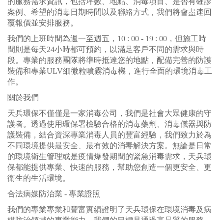
的服務需求資訊，包括坪數、地點、消毒項目、是否有確診
案例、希望的消毒日期時間以及聯絡方式，我們將會盡速回
覆報價並安排服務。
我們的上班時間為週一至週五，10 : 00 - 19 : 00，但施工時
間則是每天24小時都可預約，以滿足客戶不同的需求與時
段。專業的服務團隊將準時抵達您的地點，配備完善的防護
裝備和專業ULV細微粒噴霧消毒機，進行全面的環境消毒工
作。
關於我們
天兵環保不僅僅是一家消毒公司，我們是社會大眾健康的守
護者。透過使用環保署檢驗合格的消毒藥劑、消毒儀器與防
護裝備，結合資深專業消毒人員的豐富經驗，我們致力於為
不同環境提供最安全、最有效的消毒解決方案。無論是日常
的環境衛生管理或是疫情爆發期間的緊急消毒需求，天兵環
保都能提供專業、快速的服務，幫助您創造一個更安全、更
衛生的生活環境。
合法病媒防治業 - 專業證照
我們的專業專業和豐富實績證明了天兵環保在環境消毒及病