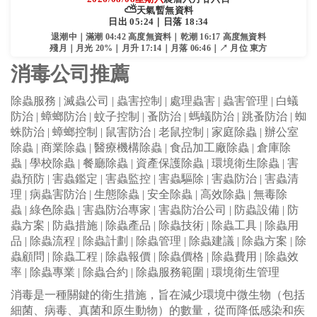
⛅
天氣暫無資料
日出 05:24｜日落 18:34
退潮中｜滿潮 04:42 高度無資料｜乾潮 16:17 高度無資料
殘月｜月光 20%｜月升 17:14｜月落 06:46｜↗ 月位 東方
消毒公司推薦
除蟲服務
|
滅蟲公司
|
蟲害控制
|
處理蟲害
|
蟲害管理
|
白蟻
防治
|
蟑螂防治
|
蚊子控制
|
蚤防治
|
螞蟻防治
|
跳蚤防治
|
蜘
蛛防治
|
蟑螂控制
|
鼠害防治
|
老鼠控制
|
家庭除蟲
|
辦公室
除蟲
|
商業除蟲
|
醫療機構除蟲
|
食品加工廠除蟲
|
倉庫除
蟲
|
學校除蟲
|
餐廳除蟲
|
資產保護除蟲
|
環境衛生除蟲
|
害
蟲預防
|
害蟲鑑定
|
害蟲監控
|
害蟲驅除
|
害蟲防治
|
害蟲清
理
|
病蟲害防治
|
生態除蟲
|
安全除蟲
|
高效除蟲
|
無毒除
蟲
|
綠色除蟲
|
害蟲防治專家
|
害蟲防治公司
|
防蟲設備
|
防
蟲方案
|
防蟲措施
|
除蟲產品
|
除蟲技術
|
除蟲工具
|
除蟲用
品
|
除蟲流程
|
除蟲計劃
|
除蟲管理
|
除蟲建議
|
除蟲方案
|
除
蟲顧問
|
除蟲工程
|
除蟲報價
|
除蟲價格
|
除蟲費用
|
除蟲效
率
|
除蟲專業
|
除蟲合約
|
除蟲服務範圍
|
環境衛生管理
消毒是一種關鍵的衛生措施，旨在減少環境中微生物（包括
細菌、病毒、真菌和原生動物）的數量，從而降低感染和疾