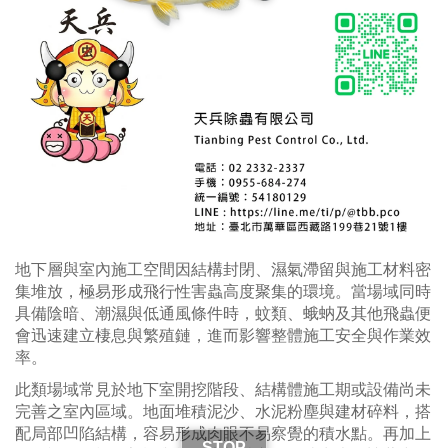
地下層與室內施工空間因結構封閉、濕氣滯留與施工材料密
集堆放，極易形成飛行性害蟲高度聚集的環境。當場域同時
具備陰暗、潮濕與低通風條件時，蚊類、蛾蚋及其他飛蟲便
會迅速建立棲息與繁殖鏈，進而影響整體施工安全與作業效
率。
此類場域常見於地下室開挖階段、結構體施工期或設備尚未
完善之室內區域。地面堆積泥沙、水泥粉塵與建材碎料，搭
配局部凹陷結構，容易形成肉眼不易察覺的積水點。再加上
STOP