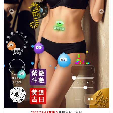
鼠
豬
牛
狗
虎
雞
兔
猴
龍
馬
羊
蛇
東
西
紫
微
殘月 20%
斗
數
1
2
3
4
5
月之位置
黃
道
吉
日
2026/08/08
星期六
農曆六月廿六日