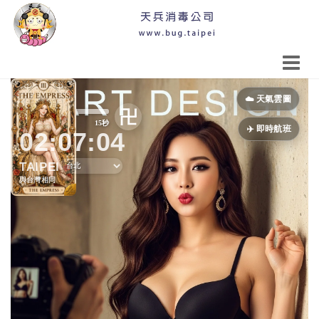
Previous
Next
☁️ 天氣雲圖
卍
5秒
10秒
15秒
✈️ 即時航班
02:07:07
TAIPEI
與台灣相同