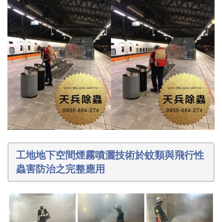
工地地下空間煙霧噴灑技術於蚊類與飛行性
蟲害防治之完整應用