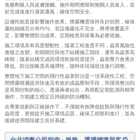
免藥劑吸入與皮膚接觸。施作期間應限制無關人員進入，並
於完成後進行適當通風，確保空間安全。
設備性能直接影響施作效果。煙霧機需保持良好狀態，確保
霧粒細緻且分布均勻。若設備霧化不完全，將導致覆蓋不
足，影響整體防治成果。定期檢查與保養為必要措施。
施工環境具有高度變動性，隨著工程進度不同，蟲害風險也
會隨之改變。初期開挖與地下結構施工階段，通常為蟲害高
峰期；隨著結構完成與環境乾燥程度提升，蟲害壓力會逐步
降低。防治策略需具備彈性，隨時依現場狀況進行調整。
整體地下施工空間的飛行性蟲害防治是一項系統性工程。空
間煙霧噴灑提供快速且有效的成蟲壓制手段，而環境整治則
是長期控制的核心。透過兩者結合，再搭配定期監測與精準
施作，方能建立穩定且持續的防治機制。
在專業規劃與正確操作下，不僅能有效降低蚊類與飛行性害
蟲密度，更能提升施工環境品質，確保工程順利進行，並為
後續使用階段建立良好基礎。
台北消毒公司指南 : 服務、選擇標準與客戶