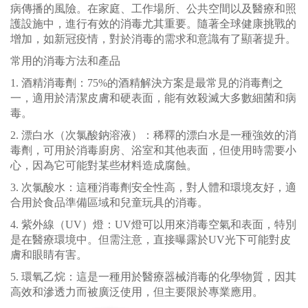
病傳播的風險。在家庭、工作場所、公共空間以及醫療和照
護設施中，進行有效的消毒尤其重要。隨著全球健康挑戰的
增加，如新冠疫情，對於消毒的需求和意識有了顯著提升。
常用的消毒方法和產品
1. 酒精消毒劑：75%的酒精解決方案是最常見的消毒劑之
一，適用於清潔皮膚和硬表面，能有效殺滅大多數細菌和病
毒。
2. 漂白水（次氯酸鈉溶液）：稀釋的漂白水是一種強效的消
毒劑，可用於消毒廚房、浴室和其他表面，但使用時需要小
心，因為它可能對某些材料造成腐蝕。
3. 次氯酸水：這種消毒劑安全性高，對人體和環境友好，適
合用於食品準備區域和兒童玩具的消毒。
4. 紫外線（UV）燈：UV燈可以用來消毒空氣和表面，特別
是在醫療環境中。但需注意，直接曝露於UV光下可能對皮
膚和眼睛有害。
5. 環氧乙烷：這是一種用於醫療器械消毒的化學物質，因其
高效和滲透力而被廣泛使用，但主要限於專業應用。