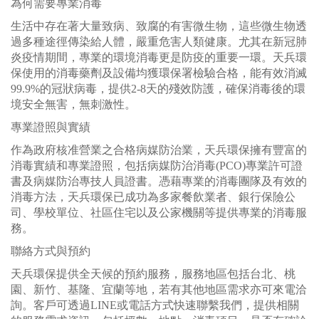
為何需要專業消毒
生活中存在著大量致病、致腐的有害微生物，這些微生物透
過多種途徑傳染給人體，嚴重危害人類健康。尤其在新冠肺
炎疫情期間，專業的環境消毒更是防疫的重要一環。天兵環
保使用的消毒藥劑及設備均獲環保署檢驗合格，能有效消滅
99.9%的冠狀病毒，提供2-8天的殘效防護，確保消毒後的環
境安全無害，無刺激性。
專業證照與實績
作為政府核准營業之合格病媒防治業，天兵環保擁有豐富的
消毒實績和專業證照，包括病媒防治消毒(PCO)專業許可證
書及病媒防治專技人員證書。憑藉專業的消毒團隊及有效的
消毒方法，天兵環保已成功為多家餐飲業者、銀行保險公
司、學校單位、社區住宅以及公家機關等提供專業的消毒服
務。
聯絡方式與預約
天兵環保提供全天候的預約服務，服務地區包括台北、桃
園、新竹、基隆、宜蘭等地，若有其他地區需求亦可來電洽
詢。客戶可透過LINE或電話方式快速聯繫我們，提供相關