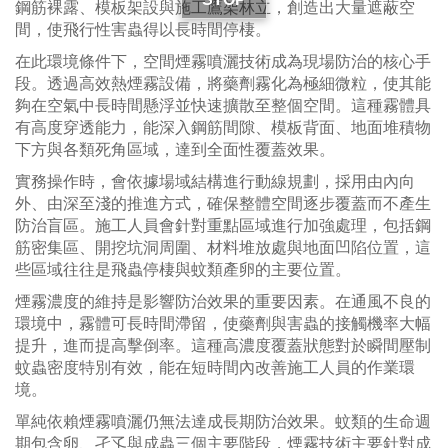
鋼筋裸露、模板架設與施工鷹架林立，創造出大量遮蔽空
間，使飛行性害蟲得以長時間停棲。
在此環境條件下，空間煙霧噴灑技術成為現場防治的核心手
段。透過高效熱煙霧設備，將藥劑霧化為極細微粒，使其能
夠在空氣中長時間懸浮並快速擴散至整個空間。這種霧體具
有高度穿透能力，能深入鋼筋間隙、模板背面、地面堆積物
下方與各類死角區域，達到全面性覆蓋效果。
實務操作時，會依據場域結構進行動線規劃，採用由內向
外、由深至淺的推進方式，確保整體空間逐步覆蓋而不產生
防治盲區。施工人員會針對重點區域進行加強處理，包括鋼
筋密集區、開挖坑洞周圍、材料堆放處與地面凹陷位置，這
些區域往往是飛蟲停棲與蚊類產卵的主要位置。
煙霧濃度的維持是影響防治效果的重要因素。在通風不良的
環境中，霧體可長時間滯留，使藥劑與害蟲的接觸機率大幅
提升，進而提高擊倒率。這種高濃度覆蓋狀態對於瞬間壓制
蚊蟲密度特別有效，能在短時間內改善施工人員的作業環
境。
單純依賴煙霧噴灑仍無法達成長期防治效果。蚊類的生命週
期包含卵、孑孓與成蟲三個主要階段，煙霧技術主要針對成