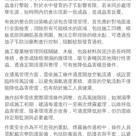
蟲進行擊殺，對於水中發育的孑孓影響有限。若未同步處理
孳生源，短時間內仍會出現新一批成蟲，造成蟲害反覆。
有效的整合防治策略必須包含環境管理。首先應針對地面進
行全面檢查，消除所有可能積水的區域，包括施工凹槽、模
板底部與鋼筋基座周圍。無法立即排除的積水點，可透過投
放孑孓防治藥劑進行控制，阻斷蚊類發育過程。
施工廢棄物管理同樣關鍵。木板、包裝材料與泥沙若長時間
堆積，會形成陰暗潮濕的微環境，吸引蒼蠅與其他飛行性害
蟲。透過定期清運與整理，可有效降低蟲害棲息條件。
在通風管理方面，需依施工條件適度開放空氣流通，或設置
臨時排風設備，以避免濕氣過度累積。適當的空氣流動不僅
能降低蟲害密度，也有助於施工人員健康。
施作頻率需依實際環境條件調整。在高風險階段，如潮濕季
節或施工初期，建議每週進行一至兩次煙霧處理，以維持低
蟲害密度。隨著環境逐步改善，可適度降低頻率，但仍需維
持定期監測與必要處理。
作業安全亦為不可忽視的重點。煙霧施作過程中，操作人員
需配戴完整防護裝備，包括防毒面具、防護衣與手套，以避